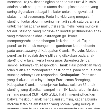
mencapai 18,6% dibandingkan pada tahun 2021
Albumin
adalah salah satu protein utama dalam plasma darah yang
sering digunakan sebagai indikator untuk mengevaluasi
status nutrisi seseorang. Pada individu yang mengalami
stunting, kadar albumin sering menjadi salah satu parameter
untuk menilai adanya malnutrisi serta infeksi yang mungkin
terjadi. Stunting, yang merupakan kondisi pertumbuhan anak
yang terhambat akibat kekurangan gizi kronis,
mempengaruhi perkembangan fisik dan mental. Tujuan
penelitian ini untuk mengetahui gambaran kadar albumin
pada anak
stunting
di Kabupaten Ciamis.
Metode
: Metode
penelitian ini adalah deskriptif yang dilakukan pada anak
stunting
di wilayah kerja Puskesmas Baregbeg dengan
sampel sebanyak 35 responden.
Hasil
: Hasil penelitian yang
telah dilakukan mendapatkan hasil normal pada semua anak
stunting sebanyak 35 responden.
Kesimpulan:
Penelitian
yang dilakukan di wilayah kerja Puskesmas Baregbeg,
Kabupaten Ciamis, menunjukkan bahwa seluruh 35 anak
stunting yang dijadikan sampel memiliki kadar albumin dalam
rentang normal (3,81-4,65 g/dL). Hal ini mengindikasikan
bahwa meskipun anak mengalami stunting, kadar albumin
mereka tetap dalam kisaran yang normal, yang mungkin
menunjukkan faktor lain yang mempengaruhi status gizi dan