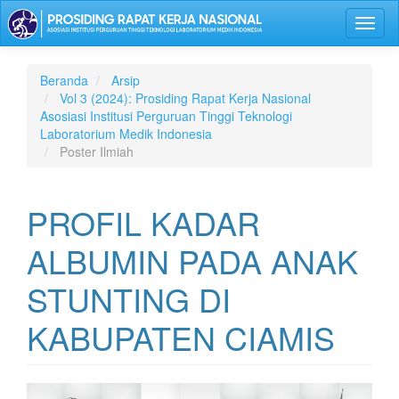
Lompat
Toggl
ke
naviga
isi
halaman
Navigasi
Beranda
Arsip
Utama
Vol 3 (2024): Prosiding Rapat Kerja Nasional
Isi
Asosiasi Institusi Perguruan Tinggi Teknologi
Utama
Laboratorium Medik Indonesia
Bilah
Poster Ilmiah
Samping
PROFIL KADAR
ALBUMIN PADA ANAK
STUNTING DI
KABUPATEN CIAMIS
Bilah