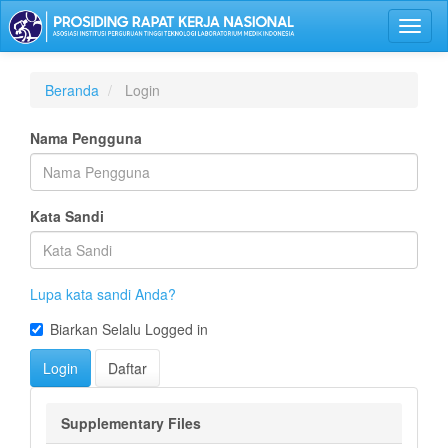
Lompat
Toggl
ke
naviga
isi
halaman
Navigasi
Beranda
Login
Utama
Isi
Nama Pengguna
Utama
Bilah
Samping
Kata Sandi
Lupa kata sandi Anda?
Biarkan Selalu Logged in
Login
Daftar
Supplementary Files