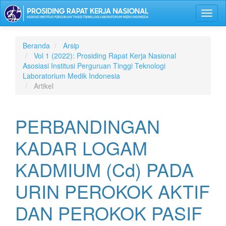
Lompat
Toggl
ke
naviga
isi
halaman
Navigasi
Beranda
Arsip
Utama
Vol 1 (2022): Prosiding Rapat Kerja Nasional
Isi
Asosiasi Institusi Perguruan Tinggi Teknologi
Utama
Laboratorium Medik Indonesia
Bilah
Artikel
Samping
PERBANDINGAN
KADAR LOGAM
KADMIUM (Cd) PADA
URIN PEROKOK AKTIF
DAN PEROKOK PASIF