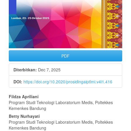
PDF
Diterbitkan:
Dec 7, 2025
DOI:
https://doi.org/10.2020/prosidingaiptlmi.v4i1.416
Isi
Fildza Apriliani
Program Studi Teknologi Laboratorium Medis, Poltekkes
Artikel
Kemenkes Bandung
Utama
Betty Nurhayati
Program Studi Teknologi Laboratorium Medis, Poltekkes
Kemenkes Bandung