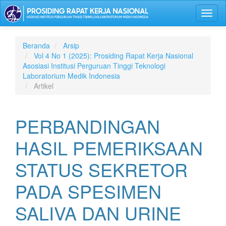
Lompat
Toggl
ke
naviga
isi
halaman
Navigasi
Beranda
Arsip
Utama
Vol 4 No 1 (2025): Prosiding Rapat Kerja Nasional
Isi
Asosiasi Institusi Perguruan Tinggi Teknologi
Utama
Laboratorium Medik Indonesia
Bilah
Artikel
Samping
PERBANDINGAN
HASIL PEMERIKSAAN
STATUS SEKRETOR
PADA SPESIMEN
SALIVA DAN URINE