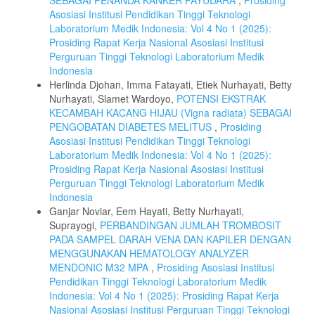
SEBAGAI PENANDA KANKER PAYUDARA
,
Prosiding
Asosiasi Institusi Pendidikan Tinggi Teknologi
Laboratorium Medik Indonesia: Vol 4 No 1 (2025):
Prosiding Rapat Kerja Nasional Asosiasi Institusi
Perguruan Tinggi Teknologi Laboratorium Medik
Indonesia
Herlinda Djohan, Imma Fatayati, Etiek Nurhayati, Betty
Nurhayati, Slamet Wardoyo,
POTENSI EKSTRAK
KECAMBAH KACANG HIJAU (Vigna radiata) SEBAGAI
PENGOBATAN DIABETES MELITUS
,
Prosiding
Asosiasi Institusi Pendidikan Tinggi Teknologi
Laboratorium Medik Indonesia: Vol 4 No 1 (2025):
Prosiding Rapat Kerja Nasional Asosiasi Institusi
Perguruan Tinggi Teknologi Laboratorium Medik
Indonesia
Ganjar Noviar, Eem Hayati, Betty Nurhayati,
Suprayogi,
PERBANDINGAN JUMLAH TROMBOSIT
PADA SAMPEL DARAH VENA DAN KAPILER DENGAN
MENGGUNAKAN HEMATOLOGY ANALYZER
MENDONIC M32 MPA
,
Prosiding Asosiasi Institusi
Pendidikan Tinggi Teknologi Laboratorium Medik
Indonesia: Vol 4 No 1 (2025): Prosiding Rapat Kerja
Nasional Asosiasi Institusi Perguruan Tinggi Teknologi