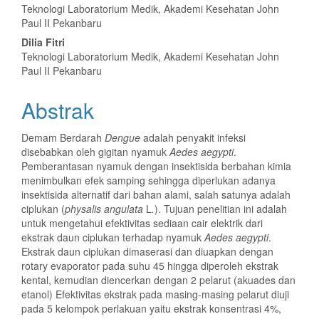
Utama
Teknologi Laboratorium Medik, Akademi Kesehatan John
Paul II Pekanbaru
Dilia Fitri
Teknologi Laboratorium Medik, Akademi Kesehatan John
Paul II Pekanbaru
Abstrak
Demam Berdarah
Dengue
adalah penyakit infeksi
disebabkan oleh gigitan nyamuk
Aedes aegypti
.
Pemberantasan nyamuk dengan insektisida berbahan kimia
menimbulkan efek samping sehingga diperlukan adanya
insektisida alternatif dari bahan alami, salah satunya adalah
ciplukan (
physalis angulata
L
.
). Tujuan penelitian ini adalah
untuk mengetahui efektivitas sediaan cair elektrik dari
ekstrak daun ciplukan terhadap nyamuk
Aedes aegypti
.
Ekstrak daun ciplukan dimaserasi dan diuapkan dengan
rotary evaporator pada suhu 45 hingga diperoleh ekstrak
kental, kemudian diencerkan dengan 2 pelarut (akuades dan
etanol) Efektivitas ekstrak pada masing-masing pelarut diuji
pada 5 kelompok perlakuan yaitu ekstrak konsentrasi 4%,