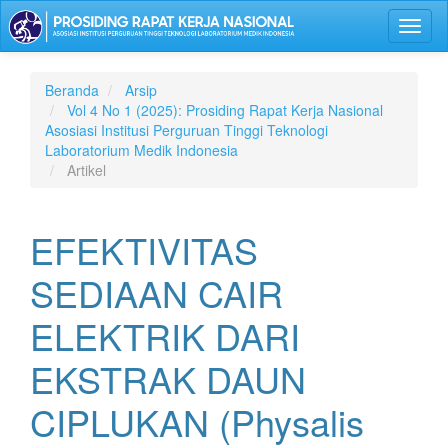
Lompat
Toggl
ke
naviga
isi
halaman
Navigasi
Beranda
Arsip
Utama
Vol 4 No 1 (2025): Prosiding Rapat Kerja Nasional
Isi
Asosiasi Institusi Perguruan Tinggi Teknologi
Utama
Laboratorium Medik Indonesia
Bilah
Artikel
Samping
EFEKTIVITAS
SEDIAAN CAIR
ELEKTRIK DARI
EKSTRAK DAUN
CIPLUKAN (Physalis