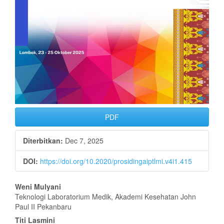
PDF
Diterbitkan:
Dec 7, 2025
DOI:
https://doi.org/10.2020/prosidingaiptlmi.v4i1.415
Isi
Weni Mulyani
Teknologi Laboratorium Medik, Akademi Kesehatan John
Artikel
Paul II Pekanbaru
Titi Lasmini