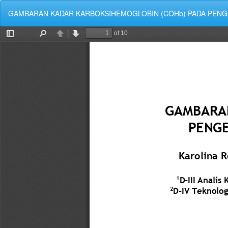
Kembali
GAMBARAN KADAR KARBOKSIHEMOGLOBIN (COHb) PADA PENGE
ke
Rincian
Artikel