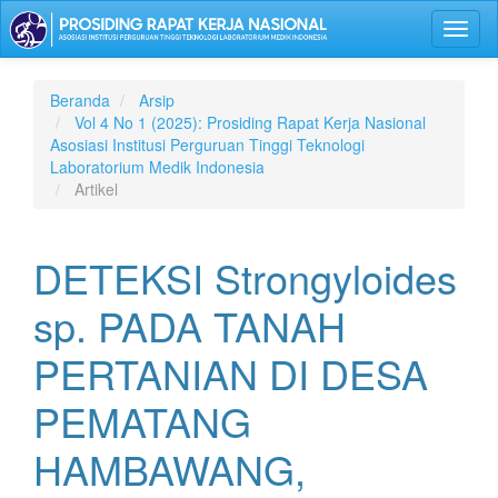
Lompat
Toggl
ke
naviga
isi
halaman
Navigasi
Beranda
Arsip
Utama
Vol 4 No 1 (2025): Prosiding Rapat Kerja Nasional
Isi
Asosiasi Institusi Perguruan Tinggi Teknologi
Utama
Laboratorium Medik Indonesia
Bilah
Artikel
Samping
DETEKSI Strongyloides
sp. PADA TANAH
PERTANIAN DI DESA
PEMATANG
HAMBAWANG,