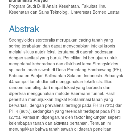
Muhammad Arsyad
Program Studi D-III Analis Kesehatan, Fakultas Ilmu
Kesehatan dan Sains Teknologi, Universitas Borneo Lestari
Abstrak
Strongyloides stercoralis merupakan cacing tanah yang
sering terabaikan dan dapat menyebabkan infeksi kronis
melalui siklus autoinfeksi, terutama di daerah pedesaan
dengan sanitasi yang buruk. Penelitian ini bertujuan untuk
mengetahui keberadaan dan distribusi larva Strongyloides
sp. pada tanah sawah di Desa Pematang Hambawang (PH),
Kabupaten Banjar, Kalimantan Selatan, Indonesia. Sebanyak
44 sampel tanah diambil menggunakan teknik stratified
random sampling dari empat lokasi yang berbeda dan
diperiksa menggunakan metode Baermann funnel. Hasil
penelitian menunjukkan tingkat kontaminasi tanah yang
bervariasi, dengan prevalensi tertinggi pada PH 3 (72%) dan
PH 4 (66%), sedangkan yang terendah terdapat pada PH 2
(27%). Variasi ini dipengaruhi oleh faktor lingkungan seperti
kelembapan tanah dan aktivitas pertanian. Temuan ini
menunjukkan bahwa tanah sawah di daerah penelitian