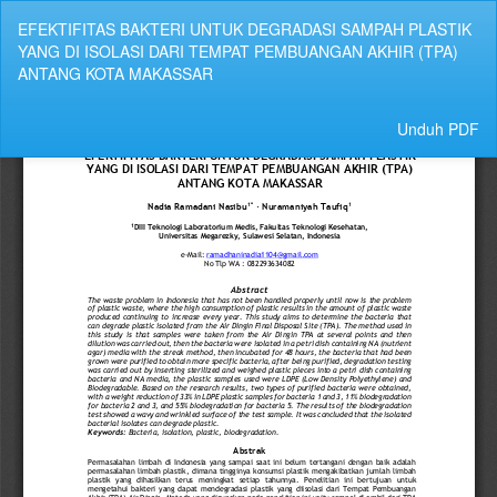
Kembali
EFEKTIFITAS BAKTERI UNTUK DEGRADASI SAMPAH PLASTIK
ke
YANG DI ISOLASI DARI TEMPAT PEMBUANGAN AKHIR (TPA)
Rincian
ANTANG KOTA MAKASSAR
Artikel
Unduh
Unduh PDF