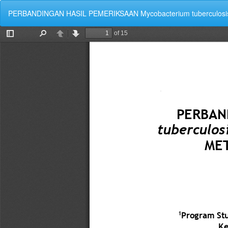
Kembali
PERBANDINGAN HASIL PEMERIKSAAN Mycobacterium tubercu
ke
Rincian
Artikel