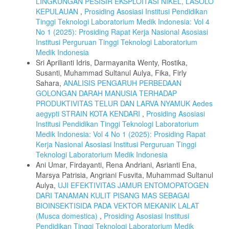
LINGKUNGAN PESISIR EKSPLOITASI NIKEL, LASOLO
KEPULAUAN
,
Prosiding Asosiasi Institusi Pendidikan
Tinggi Teknologi Laboratorium Medik Indonesia: Vol 4
No 1 (2025): Prosiding Rapat Kerja Nasional Asosiasi
Institusi Perguruan Tinggi Teknologi Laboratorium
Medik Indonesia
Sri Aprilianti Idris, Darmayanita Wenty, Rostika,
Susanti, Muhammad Sultanul Aulya, Fika, Firly
Sahara,
ANALISIS PENGARUH PERBEDAAN
GOLONGAN DARAH MANUSIA TERHADAP
PRODUKTIVITAS TELUR DAN LARVA NYAMUK Aedes
aegypti STRAIN KOTA KENDARI
,
Prosiding Asosiasi
Institusi Pendidikan Tinggi Teknologi Laboratorium
Medik Indonesia: Vol 4 No 1 (2025): Prosiding Rapat
Kerja Nasional Asosiasi Institusi Perguruan Tinggi
Teknologi Laboratorium Medik Indonesia
Ani Umar, Firdayanti, Rena Andriani, Asrianti Ena,
Marsya Patrisia, Angriani Fusvita, Muhammad Sultanul
Aulya,
UJI EFEKTIVITAS JAMUR ENTOMOPATOGEN
DARI TANAMAN KULIT PISANG MAS SEBAGAI
BIOINSEKTISIDA PADA VEKTOR MEKANIK LALAT
(Musca domestica)
,
Prosiding Asosiasi Institusi
Pendidikan Tinggi Teknologi Laboratorium Medik