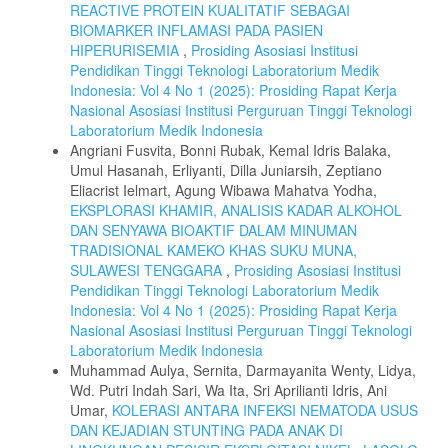
REACTIVE PROTEIN KUALITATIF SEBAGAI
BIOMARKER INFLAMASI PADA PASIEN
HIPERURISEMIA
,
Prosiding Asosiasi Institusi
Pendidikan Tinggi Teknologi Laboratorium Medik
Indonesia: Vol 4 No 1 (2025): Prosiding Rapat Kerja
Nasional Asosiasi Institusi Perguruan Tinggi Teknologi
Laboratorium Medik Indonesia
Angriani Fusvita, Bonni Rubak, Kemal Idris Balaka,
Umul Hasanah, Erliyanti, Dilla Juniarsih, Zeptiano
Eliacrist Ielmart, Agung Wibawa Mahatva Yodha,
EKSPLORASI KHAMIR, ANALISIS KADAR ALKOHOL
DAN SENYAWA BIOAKTIF DALAM MINUMAN
TRADISIONAL KAMEKO KHAS SUKU MUNA,
SULAWESI TENGGARA
,
Prosiding Asosiasi Institusi
Pendidikan Tinggi Teknologi Laboratorium Medik
Indonesia: Vol 4 No 1 (2025): Prosiding Rapat Kerja
Nasional Asosiasi Institusi Perguruan Tinggi Teknologi
Laboratorium Medik Indonesia
Muhammad Aulya, Sernita, Darmayanita Wenty, Lidya,
Wd. Putri Indah Sari, Wa Ita, Sri Aprilianti Idris, Ani
Umar,
KOLERASI ANTARA INFEKSI NEMATODA USUS
DAN KEJADIAN STUNTING PADA ANAK DI