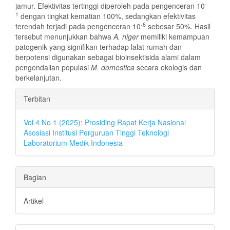
-
jamur. Efektivitas tertinggi diperoleh pada pengenceran 10
1
dengan tingkat kematian 100%, sedangkan efektivitas
-6
terendah terjadi pada pengenceran 10
sebesar 50%. Hasil
tersebut menunjukkan bahwa
A. niger
memiliki kemampuan
patogenik yang signifikan terhadap lalat rumah dan
berpotensi digunakan sebagai bioinsektisida alami dalam
pengendalian populasi
M. domestica
secara ekologis dan
berkelanjutan.
Rincian
Terbitan
Artikel
Vol 4 No 1 (2025): Prosiding Rapat Kerja Nasional
Asosiasi Institusi Perguruan Tinggi Teknologi
Laboratorium Medik Indonesia
Bagian
Artikel