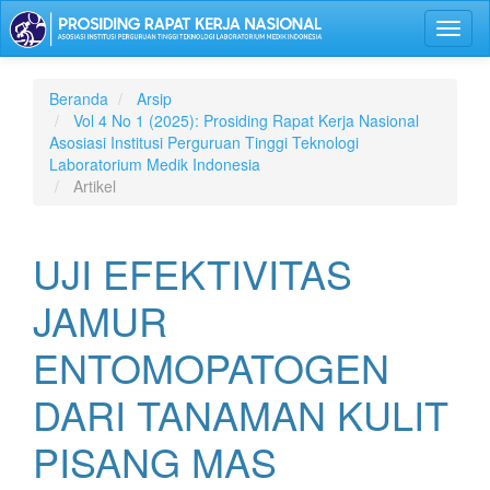
Lompat
Toggl
ke
naviga
isi
halaman
Navigasi
Beranda
Arsip
Utama
Vol 4 No 1 (2025): Prosiding Rapat Kerja Nasional
Isi
Asosiasi Institusi Perguruan Tinggi Teknologi
Utama
Laboratorium Medik Indonesia
Bilah
Artikel
Samping
UJI EFEKTIVITAS
JAMUR
ENTOMOPATOGEN
DARI TANAMAN KULIT
PISANG MAS