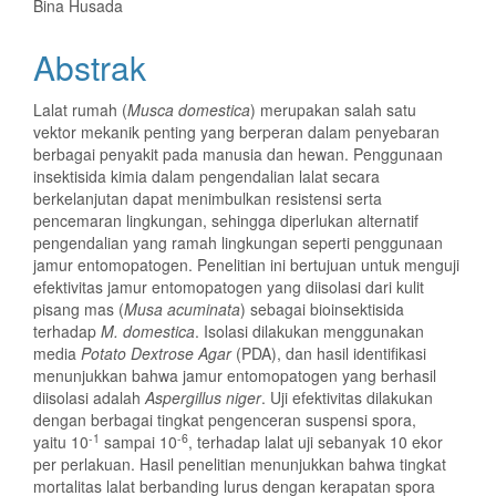
Bina Husada
Abstrak
Lalat rumah (
Musca domestica
) merupakan salah satu
vektor mekanik penting yang berperan dalam penyebaran
berbagai penyakit pada manusia dan hewan. Penggunaan
insektisida kimia dalam pengendalian lalat secara
berkelanjutan dapat menimbulkan resistensi serta
pencemaran lingkungan, sehingga diperlukan alternatif
pengendalian yang ramah lingkungan seperti penggunaan
jamur entomopatogen. Penelitian ini bertujuan untuk menguji
efektivitas jamur entomopatogen yang diisolasi dari kulit
pisang mas (
Musa acuminata
) sebagai bioinsektisida
terhadap
M. domestica
. Isolasi dilakukan menggunakan
media
Potato Dextrose Agar
(PDA), dan hasil identifikasi
menunjukkan bahwa jamur entomopatogen yang berhasil
diisolasi adalah
Aspergillus niger
. Uji efektivitas dilakukan
dengan berbagai tingkat pengenceran suspensi spora,
-1
-6
yaitu 10
sampai 10
, terhadap lalat uji sebanyak 10 ekor
per perlakuan. Hasil penelitian menunjukkan bahwa tingkat
mortalitas lalat berbanding lurus dengan kerapatan spora