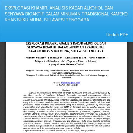
Kembali
EKSPLORASI KHAMIR, ANALISIS KADAR ALKOHOL DAN
ke
SENYAWA BIOAKTIF DALAM MINUMAN TRADISIONAL KAMEKO
Rincian
KHAS SUKU MUNA, SULAWESI TENGGARA
Artikel
Unduh
Unduh PDF