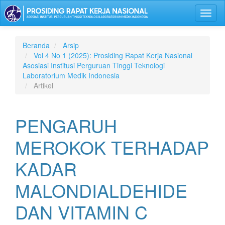
Lompat
Toggl
ke
naviga
isi
halaman
Navigasi
Beranda
Arsip
Utama
Vol 4 No 1 (2025): Prosiding Rapat Kerja Nasional
Isi
Asosiasi Institusi Perguruan Tinggi Teknologi
Utama
Laboratorium Medik Indonesia
Bilah
Artikel
Samping
PENGARUH
MEROKOK TERHADAP
KADAR
MALONDIALDEHIDE
DAN VITAMIN C