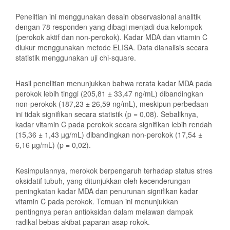
Penelitian ini menggunakan desain observasional analitik
dengan 78 responden yang dibagi menjadi dua kelompok
(perokok aktif dan non-perokok). Kadar MDA dan vitamin C
diukur menggunakan metode ELISA. Data dianalisis secara
statistik menggunakan uji chi-square.
Hasil penelitian menunjukkan bahwa rerata kadar MDA pada
perokok lebih tinggi (205,81 ± 33,47 ng/mL) dibandingkan
non-perokok (187,23 ± 26,59 ng/mL), meskipun perbedaan
ini tidak signifikan secara statistik (p = 0,08). Sebaliknya,
kadar vitamin C pada perokok secara signifikan lebih rendah
(15,36 ± 1,43 µg/mL) dibandingkan non-perokok (17,54 ±
6,16 µg/mL) (p = 0,02).
Kesimpulannya, merokok berpengaruh terhadap status stres
oksidatif tubuh, yang ditunjukkan oleh kecenderungan
peningkatan kadar MDA dan penurunan signifikan kadar
vitamin C pada perokok. Temuan ini menunjukkan
pentingnya peran antioksidan dalam melawan dampak
radikal bebas akibat paparan asap rokok.