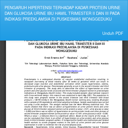
Kembali
PENGARUH HIPERTENSI TERHADAP KADAR PROTEIN URINE
ke
DAN GLUKOSA URINE IBU HAMIL TRIMESTER II DAN III PADA
Rincian
INDIKASI PREEKLAMSIA DI PUSKESMAS WONGGEDUKU
Artikel
Unduh
Unduh PDF